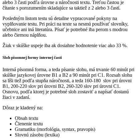
alebo 3 časti podľa úrovne a náročnosti textu. Treťou častou je
čítanie s porozumením skladajúce sa taktiež z 2 alebo 3 častí.
Posledným listom testu sú detailne vypracované pokyny na
vyplňovanie testu. Pri práci na texte sa nesmú používať slovníky,
učebnice ani iná literatúra. Písať je potrebné iba perom s modrou
alebo čiernou náplňou.
Žiak v skúške uspeje iba ak dosiahne hodnotenie viac ako 33 %.
Sloh písomnej formy internej časti
Interná písomná forma, a teda písanie slohu, má trvanie 60 minút pri
skúške jazykovej úrovne B1 a B2 a 90 minút pri C1. Rozsah slohu
sa líši tiež podľa stupňa náročnosti, a teda 160-180 slov pri úrovni
B1, 200-220 slov pri úrovni B2, 260-320 slov pri úrovni C1.
Osnovu, podľa ktorej je potrebné sloh zostaviť a napísať dostanú
žiaci v zadaní.
Dôraz je kladený na:
Obsah textu
Členenie textu
Gramatiku (morfológia, syntax, pravopis)
Slovnú zásobu (lexika)