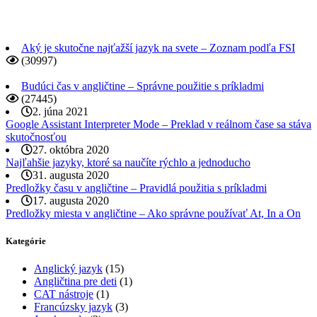
Aký je skutočne najťažší jazyk na svete – Zoznam podľa FSI
(30997)
Budúci čas v angličtine – Správne použitie s príkladmi
(27445)
2. júna 2021
Google Assistant Interpreter Mode – Preklad v reálnom čase sa stáva
skutočnosťou
27. októbra 2020
Najľahšie jazyky, ktoré sa naučíte rýchlo a jednoducho
31. augusta 2020
Predložky času v angličtine – Pravidlá použitia s príkladmi
17. augusta 2020
Predložky miesta v angličtine – Ako správne používať At, In a On
Kategórie
Anglický jazyk
(15)
Angličtina pre deti
(1)
CAT nástroje
(1)
Francúzsky jazyk
(3)