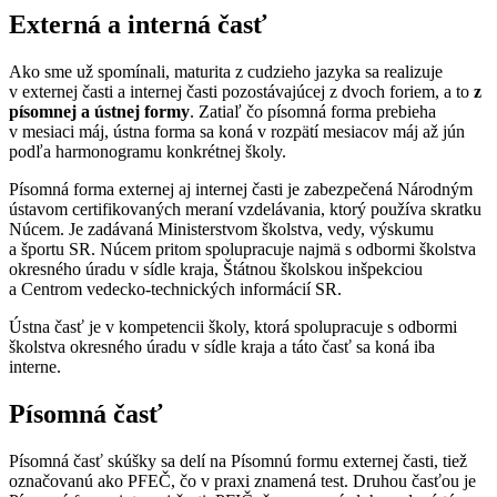
Externá a interná časť
Ako sme už spomínali, maturita z cudzieho jazyka sa realizuje
v externej časti a internej časti pozostávajúcej z dvoch foriem, a to
z
písomnej a ústnej formy
. Zatiaľ čo písomná forma prebieha
v mesiaci máj, ústna forma sa koná v rozpätí mesiacov máj až jún
podľa harmonogramu konkrétnej školy.
Písomná forma externej aj internej časti je zabezpečená Národným
ústavom certifikovaných meraní vzdelávania, ktorý používa skratku
Núcem. Je zadávaná Ministerstvom školstva, vedy, výskumu
a športu SR. Núcem pritom spolupracuje najmä s odbormi školstva
okresného úradu v sídle kraja, Štátnou školskou inšpekciou
a Centrom vedecko-technických informácií SR.
Ústna časť je v kompetencii školy, ktorá spolupracuje s odbormi
školstva okresného úradu v sídle kraja a táto časť sa koná iba
interne.
Písomná časť
Písomná časť skúšky sa delí na Písomnú formu externej časti, tiež
označovanú ako PFEČ, čo v praxi znamená test. Druhou časťou je