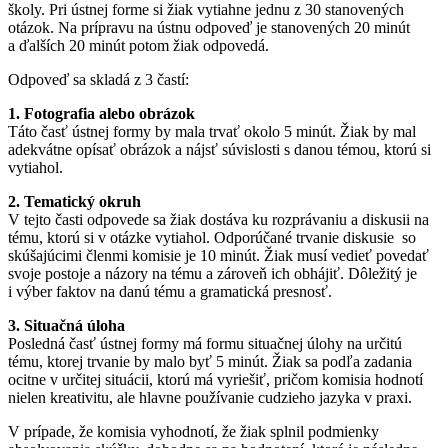
školy. Pri ústnej forme si žiak vytiahne jednu z 30 stanovených
otázok. Na prípravu na ústnu odpoveď je stanovených 20 minút
a ďalších 20 minút potom žiak odpovedá.
Odpoveď sa skladá z 3 častí:
1. Fotografia alebo obrázok
Táto časť ústnej formy by mala trvať okolo 5 minút. Žiak by mal
adekvátne opísať obrázok a nájsť súvislosti s danou témou, ktorú si
vytiahol.
2. Tematický okruh
V tejto časti odpovede sa žiak dostáva ku rozprávaniu a diskusii na
tému, ktorú si v otázke vytiahol. Odporúčané trvanie diskusie so
skúšajúcimi členmi komisie je 10 minút. Žiak musí vedieť povedať
svoje postoje a názory na tému a zároveň ich obhájiť. Dôležitý je
i výber faktov na danú tému a gramatická presnosť.
3. Situačná úloha
Posledná časť ústnej formy má formu situačnej úlohy na určitú
tému, ktorej trvanie by malo byť 5 minút. Žiak sa podľa zadania
ocitne v určitej situácii, ktorú má vyriešiť, pričom komisia hodnotí
nielen kreativitu, ale hlavne používanie cudzieho jazyka v praxi.
V prípade, že komisia vyhodnotí, že žiak splnil podmienky