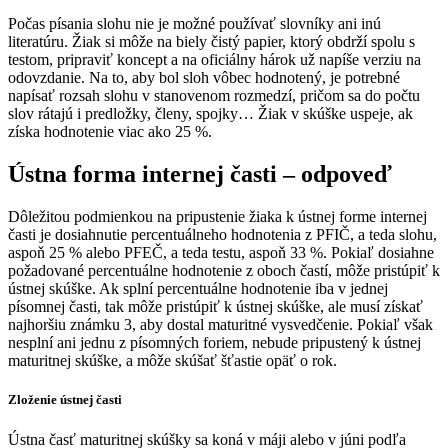
Počas písania slohu nie je možné používať slovníky ani inú
literatúru. Žiak si môže na biely čistý papier, ktorý obdrží spolu s
testom, pripraviť koncept a na oficiálny hárok už napíše verziu na
odovzdanie. Na to, aby bol sloh vôbec hodnotený, je potrebné
napísať rozsah slohu v stanovenom rozmedzí, pričom sa do počtu
slov rátajú i predložky, členy, spojky… Žiak v skúške uspeje, ak
získa hodnotenie viac ako 25 %.
Ústna forma internej časti – odpoveď
Dôležitou podmienkou na pripustenie žiaka k ústnej forme internej
časti je dosiahnutie percentuálneho hodnotenia z PFIČ, a teda slohu,
aspoň 25 % alebo PFEČ, a teda testu, aspoň 33 %. Pokiaľ dosiahne
požadované percentuálne hodnotenie z oboch častí, môže pristúpiť k
ústnej skúške. Ak splní percentuálne hodnotenie iba v jednej
písomnej časti, tak môže pristúpiť k ústnej skúške, ale musí získať
najhoršiu známku 3, aby dostal maturitné vysvedčenie. Pokiaľ však
nesplní ani jednu z písomných foriem, nebude pripustený k ústnej
maturitnej skúške, a môže skúšať šťastie opäť o rok.
Zloženie ústnej časti
Ústna časť maturitnej skúšky sa koná v máji alebo v júni podľa