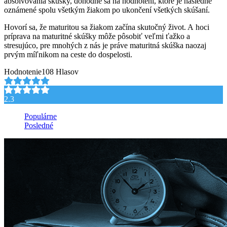
absolvovania skúšky, dohodne sa na hodnotení, ktoré je následne
oznámené spolu všetkým žiakom po ukončení všetkých skúšaní.
Hovorí sa, že maturitou sa žiakom začína skutočný život. A hoci
príprava na maturitné skúšky môže pôsobiť veľmi ťažko a
stresujúco, pre mnohých z nás je práve maturitná skúška naozaj
prvým míľnikom na ceste do dospelosti.
Hodnotenie
108 Hlasov
2.3
Populárne
Posledné