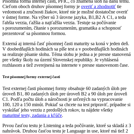
Písomná forma internej časti, PFIČ, čo znamená sloh na danú tému.
Cieľom oboch druhov písomnej formy je
overiť a zhodnotiť
tie
vedomosti a zručnosti žiakov, ktoré nie je možné dostatočne overiť
v ústnej forme. Na výber sú 3 úrovne jazyka, B1,B2 A C1, a teda
ľahšia verzia, ťažšia a najťažšia verzia. Testuje sa počúvanie
s porozumením, čítanie s porozumením, gramatika a schopnosť
prezentovať sa písomnou formou.
Externá aj interná časť písomnej časti maturity sa koná v jeden deň.
V doobedňajších hodinách sa píše test a v poobedňajších hodinách
sa realizuje písanie slohu. Téma slohu je jedna a je presne stanovená
pre všetky školy na území Slovenskej republiky. Je vyhlásená
rozhlasom a tiež zverejnená na internete v presne stanovenom čase.
Test písomnej formy externej časti
Test externej časti písomnej formy obsahuje 60 zadaných úloh pre
úroveň B1, 80 zadaných úloh pre úroveň B2 a 90 úloh pre úroveň
C1. Podľa počtu úloh a náročnosti je určených na vypracovanie
100, 120 a 150 minút. Pokiaľ sa chcete na test pripraviť, prípadne si
vyskúšať jeho verziu z predošlých rokov, tu nájdete všetky
maturitné testy, zadania a kľúče
.
Prvou časťou testu je Listening a teda počúvanie, ktoré sa skladá z 3
nahrávok. Druhou časťou testu je Language in use, ktoré má tiež 2