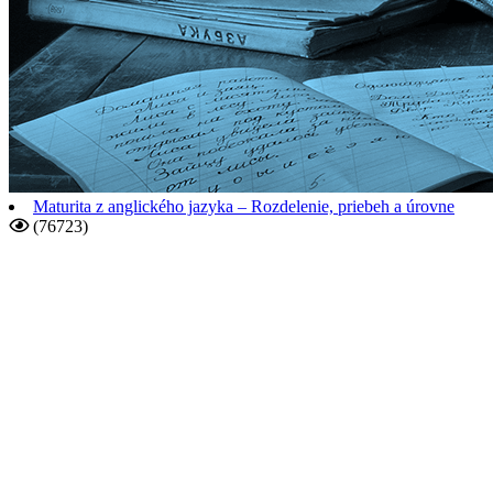
Maturita z anglického jazyka – Rozdelenie, priebeh a úrovne
(76723)