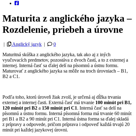
Maturita z anglického jazyka –
Rozdelenie, priebeh a úrovne
|
Anglický jazyk
|
0
Maturitná skúška z anglického jazyka, tak ako aj z iných
vyučovacích predmetov, pozostáva z dvoch častí, a to z externej a
internej. Interná časť sa ďalej delí na písomnú a ústnu formu.
Maturovať z anglického jazyka sa môže na troch úrovniach – B1,
B2 a C1.
Podľa toho, ktorú úroveň žiak zvolí, je určená aj dĺžka trvania
externej a internej časti. Externá časť má trvanie
100 minút pri B1,
120 minút pri B2
a
150 minút pri C1
. Interná časť sa delí na
písomnú a ústnu formu. Interná písomná forma má trvanie 60 minút
pri B1 a B2 a 90 minút pri C1. Interná ústna forma sa ďalej skladá
z prípravy a odpovede, pričom príprava i odpoveď každá trvajú 20
minút pri každej jazykovej úrovni.