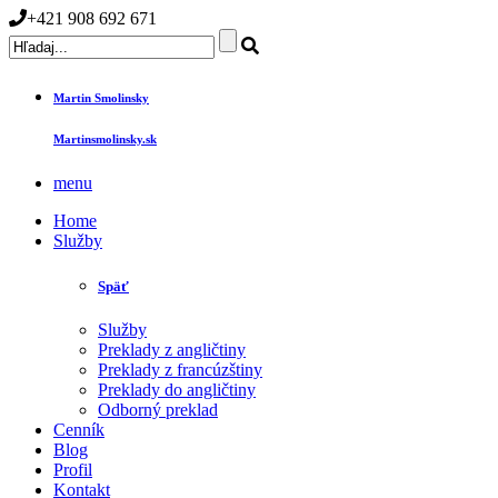
+421 908 692 671
Martin Smolinsky
Martinsmolinsky.sk
menu
Home
Služby
Späť
Služby
Preklady z angličtiny
Preklady z francúzštiny
Preklady do angličtiny
Odborný preklad
Cenník
Blog
Profil
Kontakt